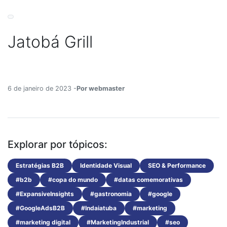
Jatobá Grill
6 de janeiro de 2023 -
Por webmaster
Explorar por tópicos:
Estratégias B2B
Identidade Visual
SEO & Performance
#b2b
#copa do mundo
#datas comemorativas
#ExpansiveInsights
#gastronomia
#google
#GoogleAdsB2B
#Indaiatuba
#marketing
#marketing digital
#MarketingIndustrial
#seo