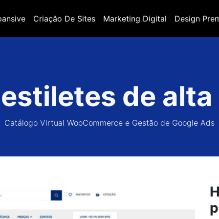
pansive
Criação De Sites
Marketing Digital
Design Pre
estiletes de alta
Catálogo Virtual WooCommerce e Gestão de Google Ads
H
p