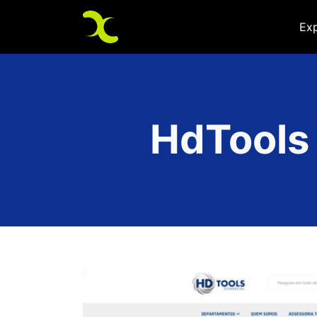
Ex
HdTools 