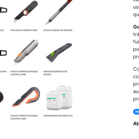
us
qu
Go
tr
fu
po
pr
Co
co
pr
au
pr
h
At