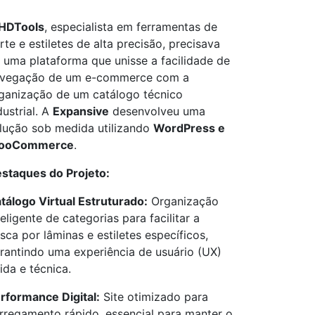
HDTools
, especialista em ferramentas de
rte e estiletes de alta precisão, precisava
 uma plataforma que unisse a facilidade de
vegação de um e-commerce com a
ganização de um catálogo técnico
dustrial. A
Expansive
desenvolveu uma
lução sob medida utilizando
WordPress e
ooCommerce
.
staques do Projeto:
tálogo Virtual Estruturado:
Organização
teligente de categorias para facilitar a
sca por lâminas e estiletes específicos,
rantindo uma experiência de usuário (UX)
uida e técnica.
rformance Digital:
Site otimizado para
rregamento rápido, essencial para manter o