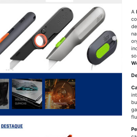
A
co
de
na
or
in
so
W
De
Ca
in
bu
ga
fl
Pe
ca