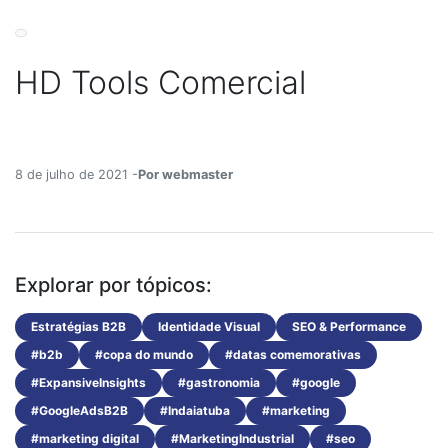
HD Tools Comercial
8 de julho de 2021 -
Por webmaster
Explorar por tópicos:
Estratégias B2B
Identidade Visual
SEO & Performance
#b2b
#copa do mundo
#datas comemorativas
#ExpansiveInsights
#gastronomia
#google
#GoogleAdsB2B
#Indaiatuba
#marketing
#marketing digital
#MarketingIndustrial
#seo